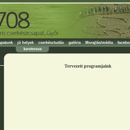
apatunk
jó helyek
cserkésztudás
galéria
Morajlás/média
facebo
keretmese
Tervezett programjaink