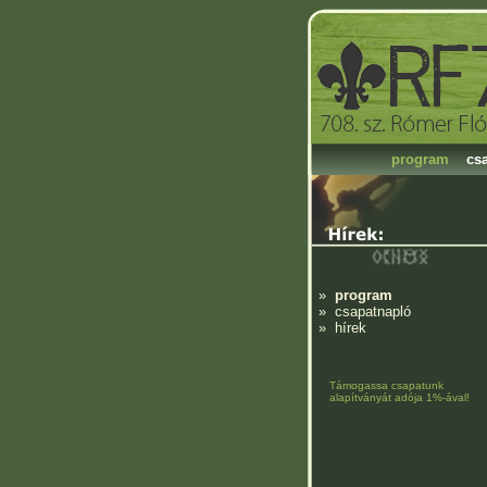
program
cs
»
program
»
csapatnapló
»
hírek
Támogassa csapatunk
alapítványát adója 1%-ával!