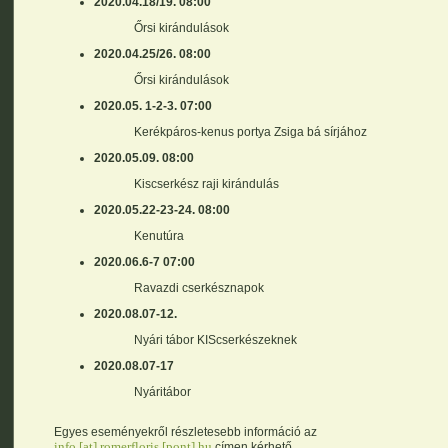
2020.04.18/19. 08:00
Őrsi kirándulások
2020.04.25/26. 08:00
Őrsi kirándulások
2020.05. 1-2-3. 07:00
Kerékpáros-kenus portya Zsiga bá sírjához
2020.05.09. 08:00
Kiscserkész raji kirándulás
2020.05.22-23-24. 08:00
Kenutúra
2020.06.6-7 07:00
Ravazdi cserkésznapok
2020.08.07-12.
Nyári tábor KIScserkészeknek
2020.08.07-17
Nyáritábor
Egyes eseményekről részletesebb információ az
info [at] romerfloris [pont] hu
címen kérhető.