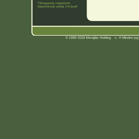
Támogassa csapatunk
alapítványát adója 1%-ával!
© 1990-2026 Morajlás Holding.
::
® Minden jog