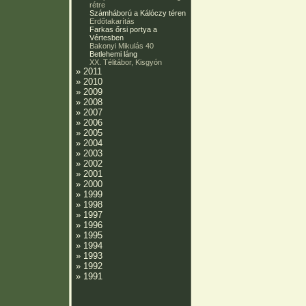
rétre
Számháború a Kálóczy téren
Erdőtakarítás
Farkas őrsi portya a
Vértesben
Bakonyi Mikulás 40
Betlehemi láng
XX. Télitábor, Kisgyón
»
2011
»
2010
»
2009
»
2008
»
2007
»
2006
»
2005
»
2004
»
2003
»
2002
»
2001
»
2000
»
1999
»
1998
»
1997
»
1996
»
1995
»
1994
»
1993
»
1992
»
1991