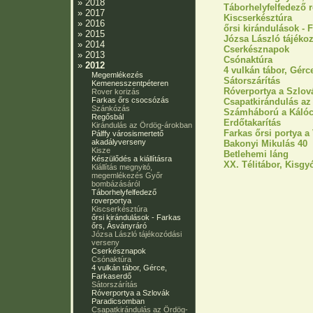
»
2018
Táborhelyfelfedező 
»
2017
Kiscserkésztúra
»
2016
őrsi kirándulások - 
»
2015
Józsa László tájéko
»
2014
Cserkésznapok
»
2013
Csónaktúra
»
2012
4 vulkán tábor, Gérc
Megemlékezés
Sátorszárítás
Kemenesszentpéteren
Róverportya a Szlo
Rover korizás
Farkas őrs csocsózás
Csapatkirándulás az
Szánkózás
Számháború a Kálóc
Regősbál
Erdőtakarítás
Kirándulás az Ördög-árokban
Farkas őrsi portya a
Pálffy városismertető
akadályverseny
Bakonyi Mikulás 40
Kisze
Betlehemi láng
Készülődés a kiállításra
XX. Télitábor, Kisgy
Kiállítás megnyitó,
megemlékezés Győr
bombázásáról
Táborhelyfelfedező
roverportya
Kiscserkésztúra
őrsi kirándulások - Farkas
őrs, Ásványráró
Józsa László tájékozódási
verseny
Cserkésznapok
Csónaktúra
4 vulkán tábor, Gérce,
Farkaserdő
Sátorszárítás
Róverportya a Szlovák
Paradicsomban
Csapatkirándulás az Ördög-