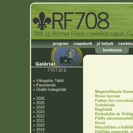
program
csapatunk
jó helyek
cserkés
keretmese
»
Válogatás Tabló
»
Panorámák
»
Önálló kategóriák
Megemlékezés Keme
Rover korizás
»
2026
Farkas őrs csocsózá
»
2025
Szánkózás
»
2024
Regősbál
»
2023
Kirándulás az Ördö
»
2022
Pálffy városismertet
»
2021
Kisze
»
2020
Készülődés a kiállít
»
2019
Kiállítás megnyitó